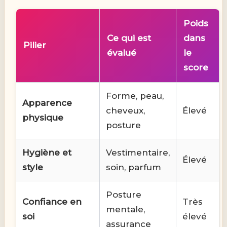
Poids
Ce qui est
dans
Pilier
évalué
le
score
Forme, peau,
Apparence
cheveux,
Élevé
physique
posture
Hygiène et
Vestimentaire,
Élevé
style
soin, parfum
Posture
Confiance en
Très
mentale,
soi
élevé
assurance