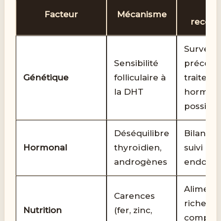
Ac
Facteur
Mécanisme
recom
Surveill
Sensibilité
précoce
Génétique
folliculaire à
traitem
la DHT
hormon
possible
Déséquilibre
Bilans s
Hormonal
thyroïdien,
suivi
androgènes
endocri
Aliment
Carences
riche +
Nutrition
(fer, zinc,
complém