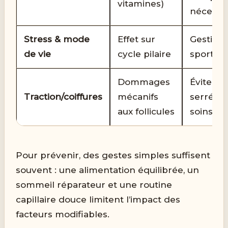
vitamines)
nécessa
Stress & mode
Effet sur
Gestion 
de vie
cycle pilaire
sport, 
Dommages
Éviter co
Traction/coiffures
mécanifs
serrées,
aux follicules
soins do
Pour prévenir, des gestes simples suffisent
souvent : une alimentation équilibrée, un
sommeil réparateur et une routine
capillaire douce limitent l’impact des
facteurs modifiables.