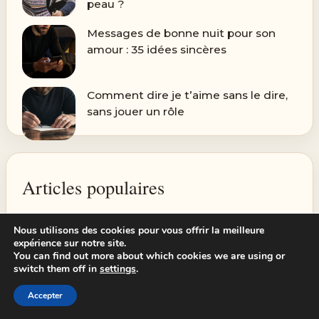
peau ?
Messages de bonne nuit pour son
amour : 35 idées sincères
Comment dire je t’aime sans le dire,
sans jouer un rôle
Articles populaires
Quels sont les meilleurs dupes de
Nous utilisons des cookies pour vous offrir la meilleure
expérience sur notre site.
parfums Adopt et comment les
You can find out more about which cookies we are using or
reconnaître ?
switch them off in
settings
.
3.9k views
Accepter
Quelle couleur de cheveux vieillit le
plus le visage ?