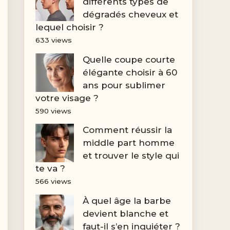
différents types de
dégradés cheveux et
lequel choisir ?
633 views
Quelle coupe courte
élégante choisir à 60
ans pour sublimer
votre visage ?
590 views
Comment réussir la
middle part homme
et trouver le style qui
te va ?
566 views
À quel âge la barbe
devient blanche et
faut-il s’en inquiéter ?