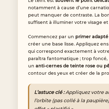
Le teint est
souvent le point délica
notamment à cause d’une carnatio
peut manquer de contraste. La bon
suffisent à illuminer votre visage e
Commencez par un
primer adapté 
créer une base lisse. Appliquez en
qui correspond exactement à votre c
paraîtra fantomatique ; trop foncé, le
un
anti-cernes de teinte rose ou pê
contour des yeux et créer de la pr
L’astuce clé :
Appliquez votre an
l’orbite (pas collé à la paupièr
effet « plastifié ».