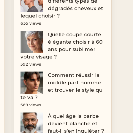
différents types de
dégradés cheveux et
lequel choisir ?
635 views
Quelle coupe courte
élégante choisir à 60
ans pour sublimer
votre visage ?
592 views
Comment réussir la
middle part homme
et trouver le style qui
te va ?
569 views
À quel âge la barbe
devient blanche et
faut-il s’en inquiéter ?