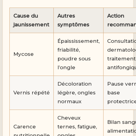
Cause du
Autres
Action
jaunissement
symptômes
recomma
Épaississement,
Consultati
friabilité,
dermatolo
Mycose
poudre sous
traitement
l’ongle
antifongiq
Décoloration
Pause vern
Vernis répété
légère, ongles
base
normaux
protectric
Cheveux
Bilan sang
Carence
ternes, fatigue,
alimentati
nutritionnelle
ongles