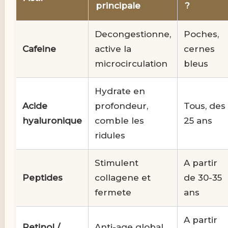
principale
?
Decongestionne,
Poches,
Cafeine
active la
cernes
microcirculation
bleus
Hydrate en
Acide
profondeur,
Tous, des
hyaluronique
comble les
25 ans
ridules
Stimulent
A partir
Peptides
collagene et
de 30-35
fermete
ans
A partir
Retinol /
Anti-age global,