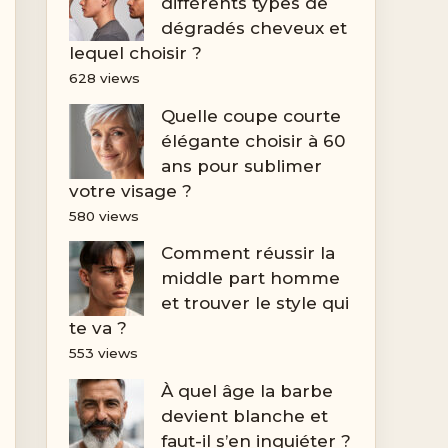
différents types de
dégradés cheveux et
lequel choisir ?
628 views
Quelle coupe courte
élégante choisir à 60
ans pour sublimer
votre visage ?
580 views
Comment réussir la
middle part homme
et trouver le style qui
te va ?
553 views
À quel âge la barbe
devient blanche et
faut-il s’en inquiéter ?