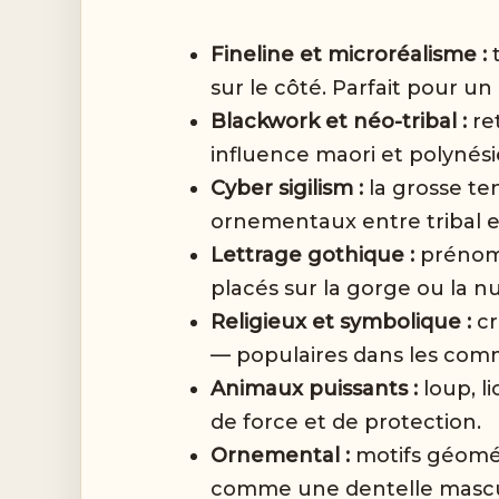
Fineline et microréalisme :
t
sur le côté. Parfait pour un 
Blackwork et néo-tribal :
ret
influence maori et polynés
Cyber sigilism :
la grosse te
ornementaux entre tribal e
Lettrage gothique :
prénoms,
placés sur la gorge ou la n
Religieux et symbolique :
cr
— populaires dans les comm
Animaux puissants :
loup, l
de force et de protection.
Ornemental :
motifs géomét
comme une dentelle mascu