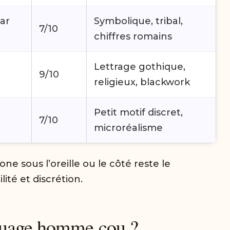
ar
Symbolique, tribal,
7/10
chiffres romains
Lettrage gothique,
9/10
religieux, blackwork
Petit motif discret,
7/10
microréalisme
e sous l’oreille ou le côté reste le
ité et discrétion.
ouage homme cou ?