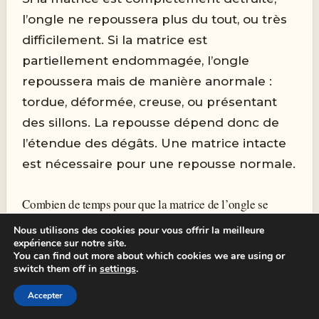
l’ongle ne repoussera plus du tout, ou très
difficilement. Si la matrice est
partiellement endommagée, l’ongle
repoussera mais de manière anormale :
tordue, déformée, creuse, ou présentant
des sillons. La repousse dépend donc de
l’étendue des dégâts. Une matrice intacte
est nécessaire pour une repousse normale.
Combien de temps pour que la matrice de l’ongle se
régénère ?
Nous utilisons des cookies pour vous offrir la meilleure
expérience sur notre site.
You can find out more about which cookies we are using or
La matrice de l’ongle
ne se régénère pas
switch them off in
settings
.
naturellement
. Les cellules endommagées
Accepter
ne se recréent pas d’elles-mêmes.