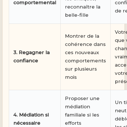
comportemental
conf
reconnaître la
de r
belle-fille
Votre
Montrer de la
que 
cohérence dans
cha
3. Regagner la
ces nouveaux
vrai
confiance
comportements
acce
sur plusieurs
votr
mois
prés
Proposer une
Un t
médiation
neut
4. Médiation si
familiale si les
débl
nécessaire
efforts
les s