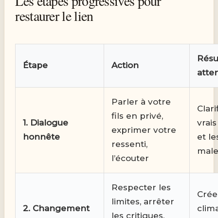
Les étapes progressives pour
restaurer le lien
Résu
Étape
Action
atte
Parler à votre
Clari
fils en privé,
1. Dialogue
vrai
exprimer votre
honnête
et le
ressenti,
mal
l’écouter
Respecter les
Crée
limites, arrêter
2. Changement
clim
les critiques,